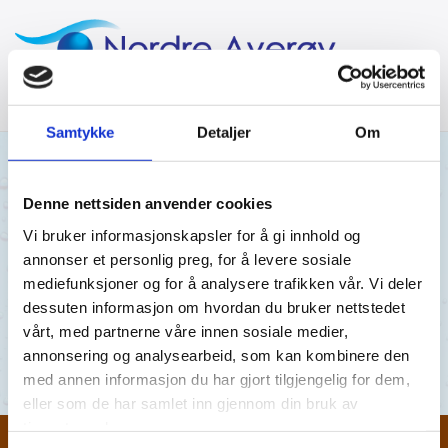
Samtykke
Detaljer
Om
04/11/2019
AV NORDRE AVERØY VANNVERK
Denne nettsiden anvender cookies
Vi bruker informasjonskapsler for å gi innhold og
01.10.2019
annonser et personlig preg, for å levere sosiale
mediefunksjoner og for å analysere trafikken vår. Vi deler
Sveggen 01.10.19
dessuten informasjon om hvordan du bruker nettstedet
vårt, med partnerne våre innen sosiale medier,
Sveggen 01.10.19
annonsering og analysearbeid, som kan kombinere den
med annen informasjon du har gjort tilgjengelig for dem,
eller som de har samlet inn gjennom din bruk av
tjenestene deres.