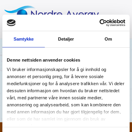
Samtykke
Detaljer
Om
02/01/2018
Denne nettsiden anvender cookies
Vi bruker informasjonskapsler for å gi innhold og
02.01.2018
annonser et personlig preg, for å levere sosiale
mediefunksjoner og for å analysere trafikken vår. Vi deler
Kirkevågen 02.01.18.pdf
dessuten informasjon om hvordan du bruker nettstedet
vårt, med partnerne våre innen sosiale medier,
Kirkevågen 02.01.18.pdf
annonsering og analysearbeid, som kan kombinere den
med annen informasjon du har gjort tilgjengelig for dem,
eller som de har samlet inn gjennom din bruk av
tjenestene deres.