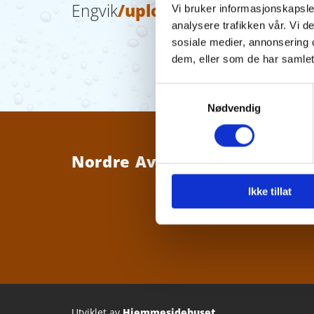
Engvik
/uploads/Y2ozc0Vy/Engv
Vi bruker informasjonskapsler
analysere trafikken vår. Vi 
sosiale medier, annonsering 
dem, eller som de har samlet
Samtykkevalg
Nødvendig
Nordre Averøy Vannverk SA
Ikke tillat
Utviklet av
Hjemmesidehuset
.