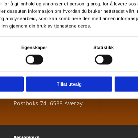
ik04.02.20.pdf
 for å gi innhold og annonser et personlig preg, for å levere sos
deler dessuten informasjon om hvordan du bruker nettstedet vårt,
og analysearbeid, som kan kombinere den med annen informasjon d
 inn gjennom din bruk av tjenestene deres.
Egenskaper
Statistikk
Besøksadresse
:
+47 9

Bådalsveien 73, 6531 Averøy
Tillat utvalg
post@

Postadresse
:
Postboks 74, 6538 Averøy
Personvern