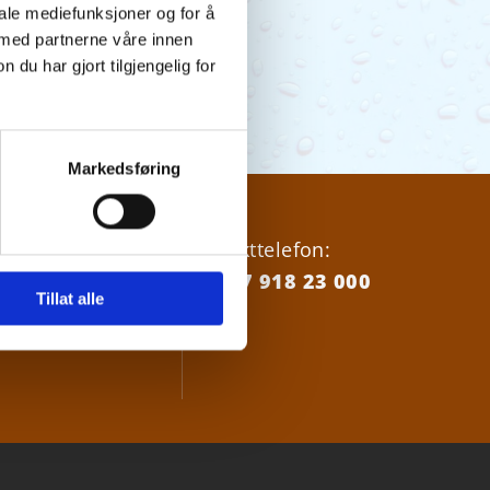
iale mediefunksjoner og for å
 med partnerne våre innen
u har gjort tilgjengelig for
Markedsføring
18 23000
Vakttelefon:
+47 918 23 000
Tillat alle
nordrevann.no