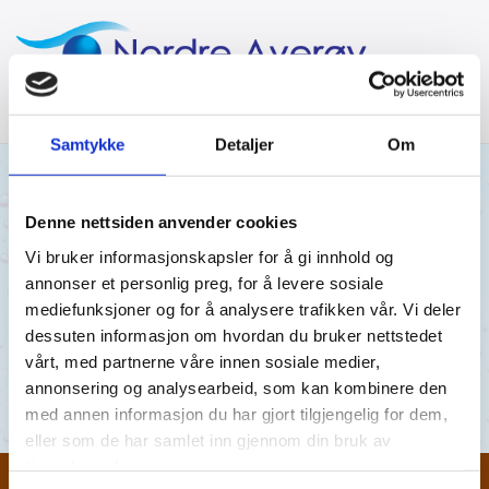
Samtykke
Detaljer
Om
05/06/2018
Denne nettsiden anvender cookies
Vi bruker informasjonskapsler for å gi innhold og
05.06.2018
annonser et personlig preg, for å levere sosiale
mediefunksjoner og for å analysere trafikken vår. Vi deler
Utsikten 05.06.18.pdf
dessuten informasjon om hvordan du bruker nettstedet
vårt, med partnerne våre innen sosiale medier,
Utsikten 05.06.18.pdf
annonsering og analysearbeid, som kan kombinere den
med annen informasjon du har gjort tilgjengelig for dem,
eller som de har samlet inn gjennom din bruk av
tjenestene deres.