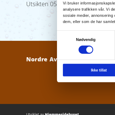
Utsikten 05.09.17.pdf
Vi bruker informasjonskapsler
analysere trafikken vår. Vi 
sosiale medier, annonsering 
dem, eller som de har samlet
Samtykkevalg
Nødvendig
Nordre Averøy Vannverk SA
Ikke tillat
Utviklet av
Hjemmesidehuset
.