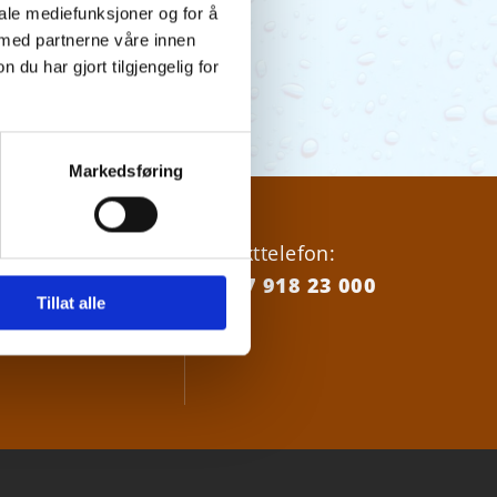
iale mediefunksjoner og for å
 med partnerne våre innen
u har gjort tilgjengelig for
Markedsføring
18 23000
Vakttelefon:
+47 918 23 000
Tillat alle
nordrevann.no