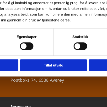
 for å gi innhold og annonser et personlig preg, for å levere sos
deler dessuten informasjon om hvordan du bruker nettstedet vårt,
og analysearbeid, som kan kombinere den med annen informasjon d
 inn gjennom din bruk av tjenestene deres.
Egenskaper
Statistikk
Besøksadresse
:
+47 9

Bådalsveien 73, 6531 Averøy
Tillat utvalg
post@

Postadresse
:
Postboks 74, 6538 Averøy
Personvern