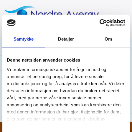
Samtykke
Detaljer
Om
12/08/2019
AV NORDRE AVERØY VANNVERK
Denne nettsiden anvender cookies
Vi bruker informasjonskapsler for å gi innhold og
06.08.19
annonser et personlig preg, for å levere sosiale
mediefunksjoner og for å analysere trafikken vår. Vi deler
Ekkilsøy 06.08.19
dessuten informasjon om hvordan du bruker nettstedet
vårt, med partnerne våre innen sosiale medier,
Ekkilsøy 06.08.19
annonsering og analysearbeid, som kan kombinere den
med annen informasjon du har gjort tilgjengelig for dem,
eller som de har samlet inn gjennom din bruk av
tjenestene deres.