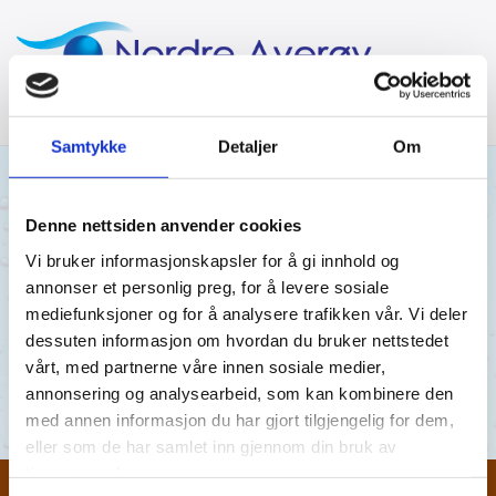
Samtykke
Detaljer
Om
04/11/2019
AV NORDRE AVERØY VANNVERK
Denne nettsiden anvender cookies
Vi bruker informasjonskapsler for å gi innhold og
15.10.19
annonser et personlig preg, for å levere sosiale
mediefunksjoner og for å analysere trafikken vår. Vi deler
Engvik 15.10.19
dessuten informasjon om hvordan du bruker nettstedet
vårt, med partnerne våre innen sosiale medier,
Engvik 15.10.19
annonsering og analysearbeid, som kan kombinere den
med annen informasjon du har gjort tilgjengelig for dem,
eller som de har samlet inn gjennom din bruk av
tjenestene deres.