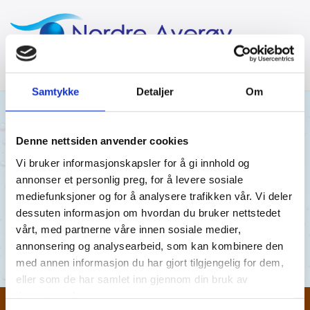
Samtykke
Detaljer
Om
24/09/2019
AV NORDRE AVERØY VANNVERK
Denne nettsiden anvender cookies
Vi bruker informasjonskapsler for å gi innhold og
17.09.19
annonser et personlig preg, for å levere sosiale
mediefunksjoner og for å analysere trafikken vår. Vi deler
Kirkevågen 17.03.19
dessuten informasjon om hvordan du bruker nettstedet
vårt, med partnerne våre innen sosiale medier,
Kirkevågen 17.03.19
annonsering og analysearbeid, som kan kombinere den
med annen informasjon du har gjort tilgjengelig for dem,
eller som de har samlet inn gjennom din bruk av
tjenestene deres.