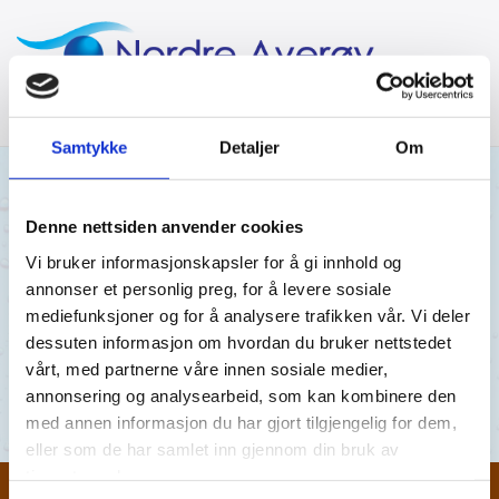
Samtykke
Detaljer
Om
22/05/2018
Denne nettsiden anvender cookies
Vi bruker informasjonskapsler for å gi innhold og
22.05.2018
annonser et personlig preg, for å levere sosiale
mediefunksjoner og for å analysere trafikken vår. Vi deler
Røsand 22.05.18.pdf
dessuten informasjon om hvordan du bruker nettstedet
vårt, med partnerne våre innen sosiale medier,
Røsand 22.05.18.pdf
annonsering og analysearbeid, som kan kombinere den
med annen informasjon du har gjort tilgjengelig for dem,
eller som de har samlet inn gjennom din bruk av
tjenestene deres.