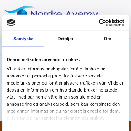
Samtykke
Detaljer
Om
28/11/2017
Denne nettsiden anvender cookies
Vi bruker informasjonskapsler for å gi innhold og
28.11.2017
annonser et personlig preg, for å levere sosiale
mediefunksjoner og for å analysere trafikken vår. Vi deler
Utsikten 28.11.17.pdf
dessuten informasjon om hvordan du bruker nettstedet
vårt, med partnerne våre innen sosiale medier,
Utsikten 28.11.17.pdf
annonsering og analysearbeid, som kan kombinere den
med annen informasjon du har gjort tilgjengelig for dem,
eller som de har samlet inn gjennom din bruk av
tjenestene deres.