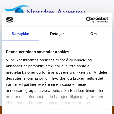
Samtykke
Detaljer
Om
08/06/2020
AV NORDRE AVERØY VANNVERK
Denne nettsiden anvender cookies
Vi bruker informasjonskapsler for å gi innhold og
Årsmøte 2020
annonser et personlig preg, for å levere sosiale
mediefunksjoner og for å analysere trafikken vår. Vi deler
Årsmøte 2020
dessuten informasjon om hvordan du bruker nettstedet
vårt, med partnerne våre innen sosiale medier,
Årsmøte 2020
annonsering og analysearbeid, som kan kombinere den
med annen informasjon du har gjort tilgjengelig for dem,
eller som de har samlet inn gjennom din bruk av
tjenestene deres.