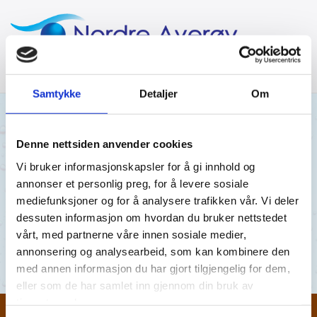
Samtykke
Detaljer
Om
30/03/2026
AV MRA
Denne nettsiden anvender cookies
Vi bruker informasjonskapsler for å gi innhold og
Årsmøte 2026
annonser et personlig preg, for å levere sosiale
mediefunksjoner og for å analysere trafikken vår. Vi deler
Årsmøte 2026
dessuten informasjon om hvordan du bruker nettstedet
vårt, med partnerne våre innen sosiale medier,
Årsmøte 2026
annonsering og analysearbeid, som kan kombinere den
med annen informasjon du har gjort tilgjengelig for dem,
eller som de har samlet inn gjennom din bruk av
tjenestene deres.