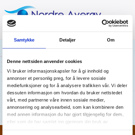
Samtykke
Detaljer
Om
17/06/2024
AV MRA
Denne nettsiden anvender cookies
Vi bruker informasjonskapsler for å gi innhold og
Ekkilsøy 26.03.24
annonser et personlig preg, for å levere sosiale
mediefunksjoner og for å analysere trafikken vår. Vi deler
Ekkilsøy 26.03.24
dessuten informasjon om hvordan du bruker nettstedet
vårt, med partnerne våre innen sosiale medier,
Ekkilsøy 26.03.24
annonsering og analysearbeid, som kan kombinere den
med annen informasjon du har gjort tilgjengelig for dem,
eller som de har samlet inn gjennom din bruk av
tjenestene deres.