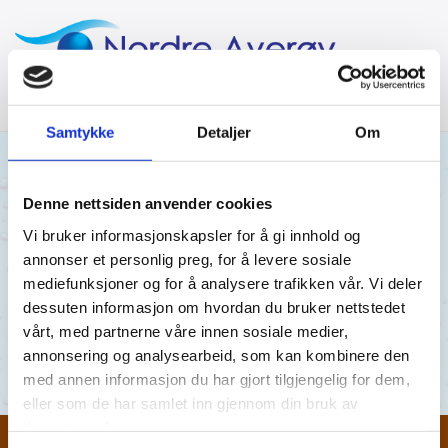
Samtykke
Detaljer
Om
25/06/2026
AV MRA
Denne nettsiden anvender cookies
Vi bruker informasjonskapsler for å gi innhold og
Ekkilsøy 28.04.26
annonser et personlig preg, for å levere sosiale
mediefunksjoner og for å analysere trafikken vår. Vi deler
Ekkilsøy 28.04.26
dessuten informasjon om hvordan du bruker nettstedet
vårt, med partnerne våre innen sosiale medier,
Ekkilsøy 28.04.26
annonsering og analysearbeid, som kan kombinere den
med annen informasjon du har gjort tilgjengelig for dem,
eller som de har samlet inn gjennom din bruk av
tjenestene deres.