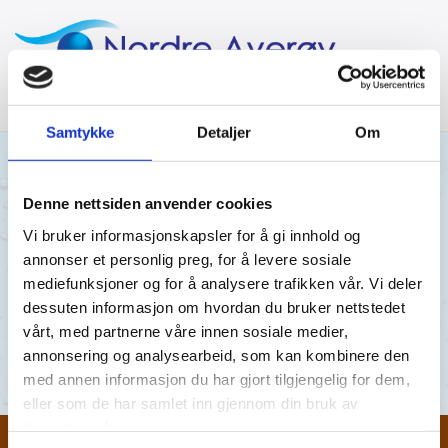
Samtykke
Detaljer
Om
24/09/2021
AV NORDRE AVERØY VANNVERK
Denne nettsiden anvender cookies
Vi bruker informasjonskapsler for å gi innhold og
Engvik og Averøy Sykehjem 20.07.21
annonser et personlig preg, for å levere sosiale
mediefunksjoner og for å analysere trafikken vår. Vi deler
Engvik og Averøy Sykehjem 20.07.21
dessuten informasjon om hvordan du bruker nettstedet
vårt, med partnerne våre innen sosiale medier,
Engvik og Averøy Sykehjem 20.07.21
annonsering og analysearbeid, som kan kombinere den
med annen informasjon du har gjort tilgjengelig for dem,
eller som de har samlet inn gjennom din bruk av
tjenestene deres.