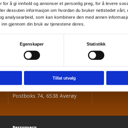
 for å gi innhold og annonser et personlig preg, for å levere sos
deler dessuten informasjon om hvordan du bruker nettstedet vårt,
og analysearbeid, som kan kombinere den med annen informasjon d
 inn gjennom din bruk av tjenestene deres.
Egenskaper
Statistikk
Besøksadresse
:
+47 9

Bådalsveien 73, 6531 Averøy
Tillat utvalg
post@

Postadresse
:
Postboks 74, 6538 Averøy
Personvern