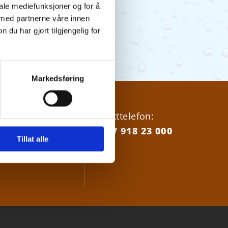
iale mediefunksjoner og for å
 med partnerne våre innen
u har gjort tilgjengelig for
Markedsføring
18 23000
Vakttelefon:
+47 918 23 000
Tillat alle
nordrevann.no