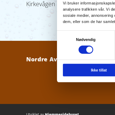
Kirkevågen 16.07.24
Vi bruker informasjonskapsler
analysere trafikken vår. Vi 
sosiale medier, annonsering 
dem, eller som de har samlet
Samtykkevalg
Nødvendig
Nordre Averøy Vannverk SA
Ikke tillat
Utviklet av
Hjemmesidehuset
.