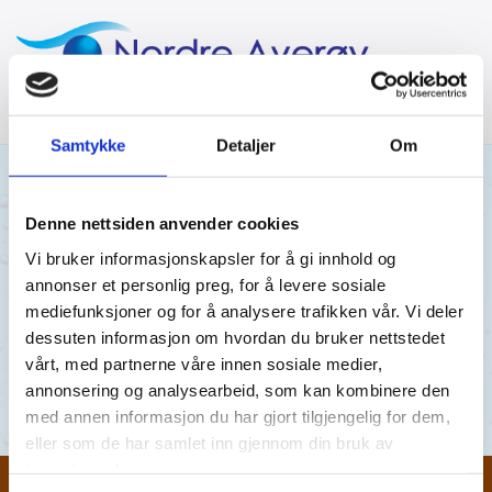
Samtykke
Detaljer
Om
10/10/2022
AV NORDRE AVERØY VANNVERK
Denne nettsiden anvender cookies
Vi bruker informasjonskapsler for å gi innhold og
Panorama Barnehage 27.09.22
annonser et personlig preg, for å levere sosiale
mediefunksjoner og for å analysere trafikken vår. Vi deler
Panorama Barnehage 27.09.22
dessuten informasjon om hvordan du bruker nettstedet
vårt, med partnerne våre innen sosiale medier,
Panorama Barnehage 27.09.22
annonsering og analysearbeid, som kan kombinere den
med annen informasjon du har gjort tilgjengelig for dem,
eller som de har samlet inn gjennom din bruk av
tjenestene deres.