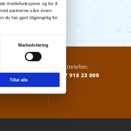
iale mediefunksjoner og for å
 med partnerne våre innen
u har gjort tilgjengelig for
Markedsføring
18 23000
Vakttelefon:
+47 918 23 000
Tillat alle
nordrevann.no