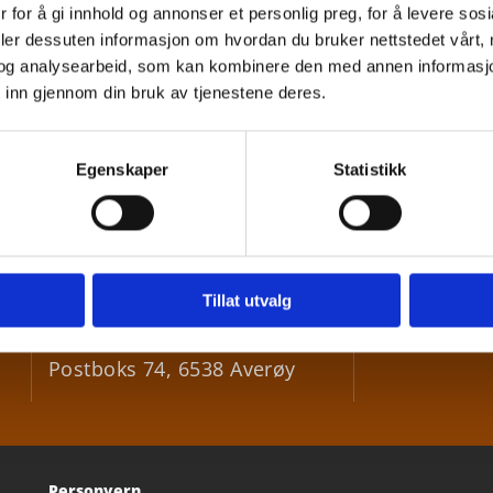
 for å gi innhold og annonser et personlig preg, for å levere sos
deler dessuten informasjon om hvordan du bruker nettstedet vårt,
og analysearbeid, som kan kombinere den med annen informasjon d
 inn gjennom din bruk av tjenestene deres.
Egenskaper
Statistikk
Besøksadresse
:
+47 9

Bådalsveien 73, 6531 Averøy
Tillat utvalg
post@

Postadresse
:
Postboks 74, 6538 Averøy
Personvern