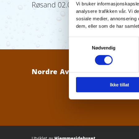
Røsand 02.03.21
Vi bruker informasjonskapsler
analysere trafikken vår. Vi 
sosiale medier, annonsering 
dem, eller som de har samlet
Samtykkevalg
Nødvendig
Nordre Averøy Vannverk SA
Ikke tillat
Utviklet av
Hjemmesidehuset
.