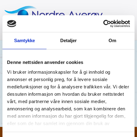
Samtykke
Detaljer
Om
16/02/2024
AV MRA
Denne nettsiden anvender cookies
Vi bruker informasjonskapsler for å gi innhold og
Røsand 05.12.23
annonser et personlig preg, for å levere sosiale
mediefunksjoner og for å analysere trafikken vår. Vi deler
Røsand 05.12.23
dessuten informasjon om hvordan du bruker nettstedet
vårt, med partnerne våre innen sosiale medier,
Røsand 05.12.23
annonsering og analysearbeid, som kan kombinere den
med annen informasjon du har gjort tilgjengelig for dem,
eller som de har samlet inn gjennom din bruk av
tjenestene deres.