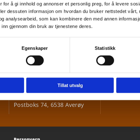
 for å gi innhold og annonser et personlig preg, for å levere sos
deler dessuten informasjon om hvordan du bruker nettstedet vårt,
og analysearbeid, som kan kombinere den med annen informasjon d
 inn gjennom din bruk av tjenestene deres.
Egenskaper
Statistikk
Besøksadresse
:
+47 9

Bådalsveien 73, 6531 Averøy
Tillat utvalg
post@

Postadresse
:
Postboks 74, 6538 Averøy
Personvern