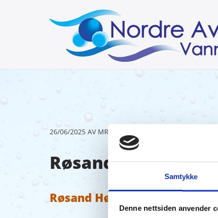
26/06/2025
AV MRA
Røsand Høydebasse
Samtykke
Røsand Høydebasseng 27.05.
Denne nettsiden anvender c