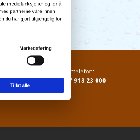
iale mediefunksjoner og for å
 med partnerne våre innen
u har gjort tilgjengelig for
Markedsføring
18 23000
Vakttelefon:
+47 918 23 000
Tillat alle
nordrevann.no