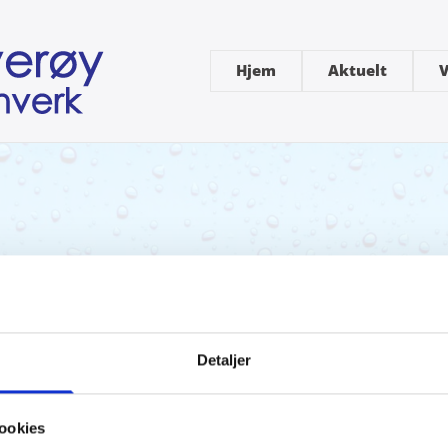
Hjem
Aktuelt
V
ng 27.05.25
Detaljer
25
ookies