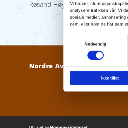
Røsand Høydebasseng 27.05.25
Vi bruker informasjonskapsler
analysere trafikken vår. Vi 
sosiale medier, annonsering 
dem, eller som de har samlet
Samtykkevalg
Nødvendig
Nordre Averøy Vannverk SA
Ikke tillat
Utviklet av
Hjemmesidehuset
.