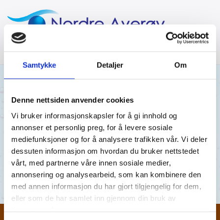
Samtykke
Detaljer
Om
01/12/2025
AV MRA
Denne nettsiden anvender cookies
Vi bruker informasjonskapsler for å gi innhold og
Sveggen 05.08.25
annonser et personlig preg, for å levere sosiale
mediefunksjoner og for å analysere trafikken vår. Vi deler
Sveggen 05.08.25
dessuten informasjon om hvordan du bruker nettstedet
vårt, med partnerne våre innen sosiale medier,
Sveggen 05.08.25
annonsering og analysearbeid, som kan kombinere den
med annen informasjon du har gjort tilgjengelig for dem,
eller som de har samlet inn gjennom din bruk av
tjenestene deres.