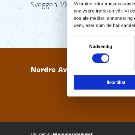
Sveggen 19.01.21
Vi bruker informasjonskapsler
analysere trafikken vår. Vi 
sosiale medier, annonsering 
dem, eller som de har samlet
Samtykkevalg
Nødvendig
Nordre Averøy Vannverk SA
Ikke tillat
Utviklet av
Hjemmesidehuset
.