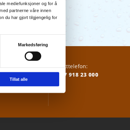
iale mediefunksjoner og for å
 med partnerne våre innen
u har gjort tilgjengelig for
Markedsføring
18 23000
Vakttelefon:
+47 918 23 000
Tillat alle
nordrevann.no