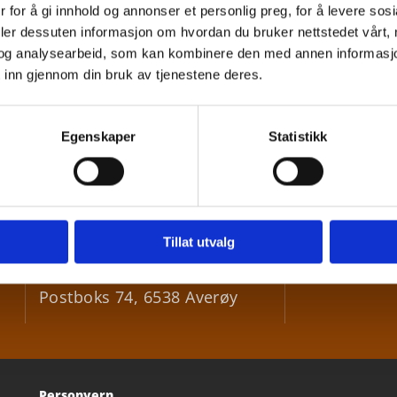
 for å gi innhold og annonser et personlig preg, for å levere sos
deler dessuten informasjon om hvordan du bruker nettstedet vårt,
og analysearbeid, som kan kombinere den med annen informasjon d
 inn gjennom din bruk av tjenestene deres.
Egenskaper
Statistikk
Besøksadresse
:
+47 9

Bådalsveien 73, 6531 Averøy
Tillat utvalg
post@

Postadresse
:
Postboks 74, 6538 Averøy
Personvern